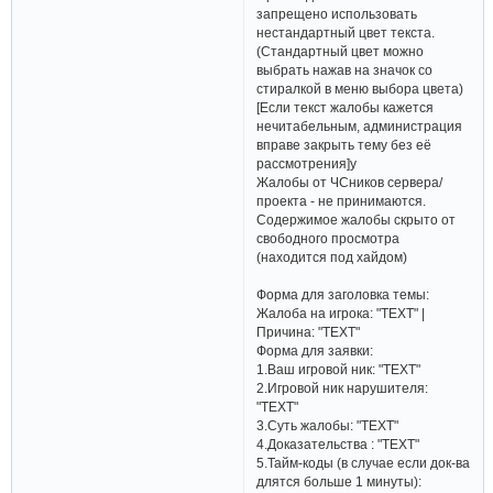
запрещено использовать
нестандартный цвет текста.
(Стандартный цвет можно
выбрать нажав на значок со
стиралкой в меню выбора цвета)
[Если текст жалобы кажется
нечитабельным, администрация
вправе закрыть тему без её
рассмотрения]у
Жалобы от ЧСников сервера/
проекта - не принимаются.
Содержимое жалобы скрыто от
свободного просмотра
(находится под хайдом)
Форма для заголовка темы:
Жалоба на игрока: "TEXT" |
Причина: "TEXT"
Форма для заявки:
1.Ваш игровой ник: "TEXT"
2.Игровой ник нарушителя:
"TEXT"
3.Суть жалобы: "TEXT"
4.Доказательства : "TEXT"
5.Тайм-коды (в случае если док-ва
длятся больше 1 минуты):