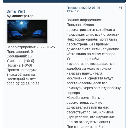
Поделиться
2022-01-26
1
Dima_Wirt
13:49:12
Администратор
Важная информация:​
Попытка обмана
рассматривается как обман и
наказывается по всей строгости.
Некоторые жалобы могут быть
рассмотрены без прямых
Зарегистрирован
: 2022-01-25
доказательств, если нарушение
Приглашений:
0
чётко видно по логам сервера.
Сообщений:
16
Утерянное при обмане
Уважение:
[+0/-0]
имущество не возвращается,
Позитив:
[+0/-0]
жалобой вы можете только
Провел на форуме:
наказать нарушителя.
3 часа 52 минуты
Исключения: средства будут
Последний визит:
восстановлены, если вас
2022-07-22 13:40:22
обманули через баг/недоработку
сервера.
Жалоба может быть не
рассмотрена, если нет
доказательств или на них
отсутствует /id, TAB или /time.
(При условии, что нарушение
нельзя отследить в логах.)
При создании жалобы