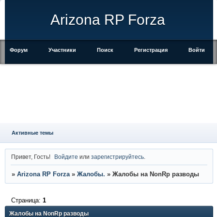
Arizona RP Forza
Форум
Участники
Поиск
Регистрация
Войти
Активные темы
Привет, Гость!
Войдите
или
зарегистрируйтесь
.
»
Arizona RP Forza
»
Жалобы.
»
Жалобы на NonRp разводы
Страница:
1
Жалобы на NonRp разводы