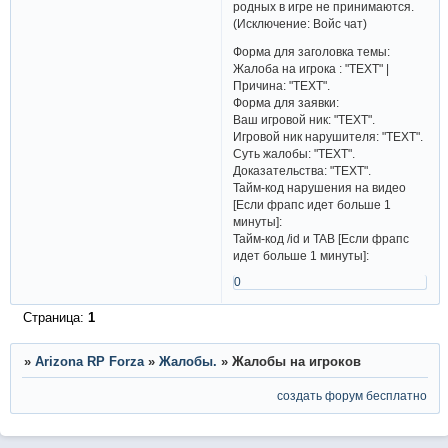
родных в игре не принимаются.
(Исключение: Войс чат)​
Форма для заголовка темы:
Жалоба на игрока : "TEXT" |
Причина: "TEXT".
Форма для заявки:
Ваш игровой ник: "TEXT".
Игровой ник нарушителя: "TEXT".
Суть жалобы: "TEXT".
Доказательства: "TEXT".
Тайм-код нарушения на видео
[Если фрапс идет больше 1
минуты]:
Тайм-код /id и TAB [Если фрапс
идет больше 1 минуты]:
0
Страница:
1
»
Arizona RP Forza
»
Жалобы.
»
Жалобы на игроков
создать форум бесплатно