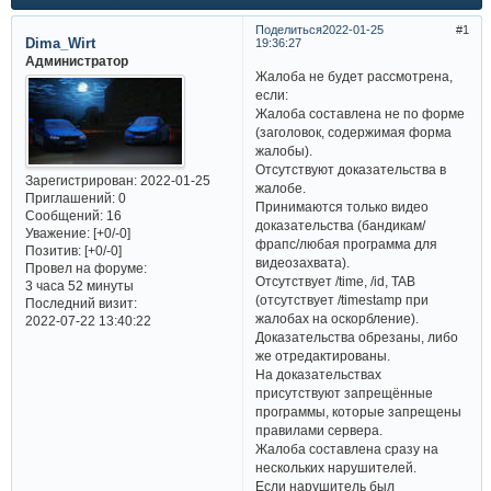
Поделиться
2022-01-25
1
Dima_Wirt
19:36:27
Администратор
Жалоба не будет рассмотрена,
если:​
Жалоба составлена не по форме
(заголовок, содержимая форма
жалобы).​
Отсутствуют доказательства в
Зарегистрирован
: 2022-01-25
жалобе.
Приглашений:
0
Принимаются только видео
Сообщений:
16
доказательства (бандикам/
Уважение:
[+0/-0]
фрапс/любая программа для
Позитив:
[+0/-0]
видеозахвата).
Провел на форуме:
Отсутствует /time, /id, TAB
3 часа 52 минуты
(отсутствует /timestamp при
Последний визит:
жалобах на оскорбление).
2022-07-22 13:40:22
Доказательства обрезаны, либо
же отредактированы.
На доказательствах
присутствуют запрещённые
программы, которые запрещены
правилами сервера.
Жалоба составлена сразу на
нескольких нарушителей.
Если нарушитель был