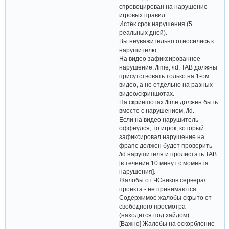
спровоцирован на нарушение
игровых правил.
Истёк срок нарушения (5
реальных дней).
Вы неуважительно относились к
нарушителю.
На видео зафиксированное
нарушение, /time, /id, TAB должны
присутствовать только на 1-ом
видео, а не отдельно на разных
видео/скриншотах.
На скриншотах /time должен быть
вместе с нарушением, /id.
Если на видео нарушитель
оффнулся, то игрок, который
зафиксировал нарушение на
фрапс должен будет проверить
/id нарушителя и пролистать TAB
[в течение 10 минут с момента
нарушения].
Жалобы от ЧСников сервера/
проекта - не принимаются.
Содержимое жалобы скрыто от
свободного просмотра
(находится под хайдом)
[Важно] Жалобы на оскорбление