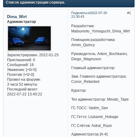
Список администрации сервера.
Поделиться
2022-07-20
1
Dima_Wirt
21:30:43
Администратор
Разработчик:
Matsumoto_Yomaguchi, Dima_Wirt
Помощник разработчика:
Armin_Quincy
Руководитель: Artem_Bochkarev,
Зарегистрирован
: 2022-01-25
Diego_Magnuson
Приглашений:
0
Сообщений:
16
Главный администратор:
Уважение:
[+0/-0]
Позитив:
[+0/-0]
Зам. Главного администратора:
Провел на форуме:
Conor_Retarded
3 часа 52 минуты
Последний визит:
Куратор:
2022-07-22 13:40:22
Тех администратор: Minato_Tape
ГС ГОСС: Vadim_San
ГС Гетто: Liubamir_Hokage
ГС Слётов: Astral_Raze
Администратор [A-4]: