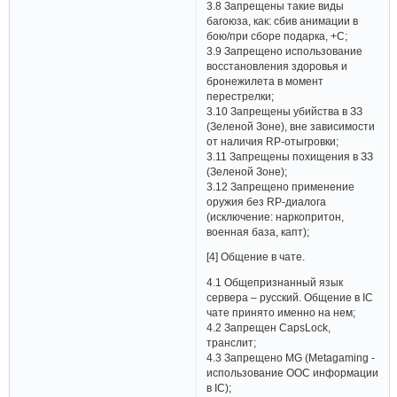
3.8 Запрещены такие виды
багоюза, как: сбив анимации в
бою/при сборе подарка, +С;
3.9 Запрещено использование
восстановления здоровья и
бронежилета в момент
перестрелки;
3.10 Запрещены убийства в ЗЗ
(Зеленой Зоне), вне зависимости
от наличия RP-отыгровки;
3.11 Запрещены похищения в ЗЗ
(Зеленой Зоне);
3.12 Запрещено применение
оружия без RP-диалога
(исключение: наркопритон,
военная база, капт);
[4] Общение в чате.
4.1 Общепризнанный язык
сервера – русский. Общение в IC
чате принято именно на нем;
4.2 Запрещен CapsLock,
транслит;
4.3 Запрещено MG (Mеtagаming -
использование OOC информации
в IC);