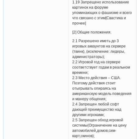
1.19 Запрещено использование
картинок на форуме
упоминающих о фашизме и всего
что связано с этим[Свастика и
прочее]
[2] Общие положения.
2.1 Разрешено иметь до 3
игровых аккаунтов на сервере
(твинк), (исключение: лидеры,
администраторы);
2.2 Игровой год на сервере
соответствует годам в реальном
времени;
2.3 Место действия – США.
Поэтому действия стоит
отыгрывать опираясь на
американскую модель поведения
и манеру общения;
2.4 Запрещен любой софт
дающий преимущество над
другими игроками;
2.5 Запрещен обход игровой
системы(Ограничение на цену
автомобилей,домов,сим-
карт,скинов);