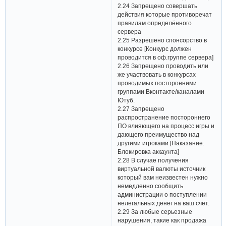
2.24 Запрещено совершать
действия которые противоречат
правилам определённого
сервера
2.25 Разрешено спонсорство в
конкурсе [Конкурс должен
проводится в оф.группе сервера]
2.26 Запрещено проводить или
же участвовать в конкурсах
проводимых посторонними
группами Вконтакте/каналами
Ютуб.
2.27 Запрещено
распространение постороннего
ПО влияющего на процесс игры и
дающего преимущество над
другими игроками [Наказание:
Блокировка аккаунта]
2.28 В случае получения
виртуальной валюты источник
который вам неизвестен нужно
немедленно сообщить
администрации о поступлении
нелегальных денег на ваш счёт.
2.29 За любые серьезные
нарушения, такие как продажа