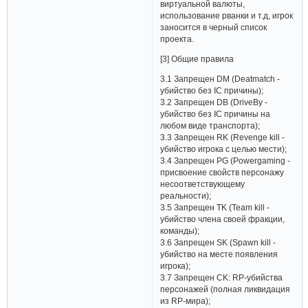
виртуальной валюты,
использование рванки и т.д, игрок
заносится в черный список
проекта.
[3] Общие правила
3.1 Запрещен DM (Deatmatch -
убийство без IC причины);
3.2 Запрещен DB (DriveBy -
убийство без IC причины на
любом виде транспорта);
3.3 Запрещен RK (Revenge kill -
убийство игрока с целью мести);
3.4 Запрещен PG (Powergaming -
присвоение свойств персонажу
несоответствующему
реальности);
3.5 Запрещен TK (Team kill -
убийство члена своей фракции,
команды);
3.6 Запрещен SK (Spawn kill -
убийство на месте появления
игрока);
3.7 Запрещен CK: RP-убийства
персонажей (полная ликвидация
из RP-мира);