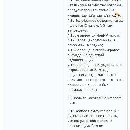
4.14 Использование смайлов в IC
чат исключительно тех, которые
предусмотрены системой, а
именно: «)», «))», «(», «((», «
»;
4.15 Телефонное общение так же
является IC чатом, MG там
запрещено.
4.16 /vr является NonRP чатом;
4.17 Запрещено упоминание и
оскорбление родных;
4.18 Запрещено внутриигровое
обсуждение действий
администрации.
4.19 Запрещено обсуждение или
выражение в любом виде
национальных, политических,
религиозных конфликтов, а также
их пропаганда на любых
ресурсах проекта.
[5] Правила касательно игрового
ника.
5.1 Создавая аккаунт с non-RP
ником Вы должны осознавать,
что получить повышение в
организациях Вам не