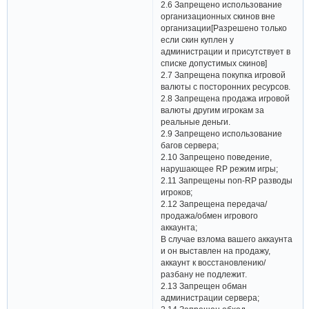
2.6 Запрещено использование
организационных скинов вне
организации[Разрешено только
если скин куплен у
администрации и присутствует в
списке допустимых скинов]
2.7 Запрещена покупка игровой
валюты с посторонних ресурсов.
2.8 Запрещена продажа игровой
валюты другим игрокам за
реальные деньги.
2.9 Запрещено использование
багов сервера;
2.10 Запрещено поведение,
нарушающее RP режим игры;
2.11 Запрещены non-RP разводы
игроков;
2.12 Запрещена передача/
продажа/обмен игрового
аккаунта;
В случае взлома вашего аккаунта
и он выставлен на продажу,
аккаунт к восстановлению/
разбану не подлежит.
2.13 Запрещен обман
администрации сервера;