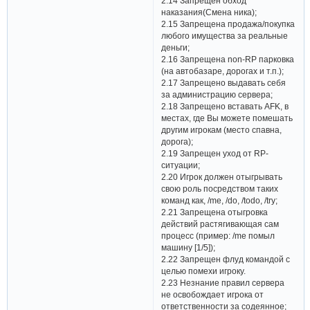
2.14 Запрещен обход
наказания(Смена ника);
2.15 Запрещена продажа/покупка
любого имущества за реальные
деньги;
2.16 Запрещена non-RP парковка
(на автобазаре, дорогах и т.п.);
2.17 Запрещено выдавать себя
за администрацию сервера;
2.18 Запрещено вставать AFK, в
местах, где Вы можете помешать
другим игрокам (место спавна,
дорога);
2.19 Запрещен уход от RP-
ситуации;
2.20 Игрок должен отыгрывать
свою роль посредством таких
команд как, /me, /do, /todo, /try;
2.21 Запрещена отыгровка
действий растягивающая сам
процесс (пример: /me помыл
машину [1/5]);
2.22 Запрещен флуд командой с
целью помехи игроку.
2.23 Незнание правил сервера
не освобождает игрока от
ответственности за содеянное;