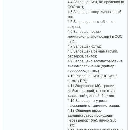
4.4 Запрещен мат, оскорбления (в
OOC чат);
4.5 Запрещен завуалированный
мат
4.5 Запрещено оскорбление
родных;
4.6 Запрещен розжиг
межнациональной розни ( в ООС
чат);
4.7 Запрещен флуд;
4.8 Запрещена реклама групп,
серверов, сайтов;
4.9 Запрещено злоупотребление
знаков препинания (пример:
«???????», «!!!!!!!»)
4.10 Разрешен мат (в IC чат, в
рамках RP);
4.11 Запрещено MG в рации
любых фракций, так же в чат
таксистов/ дальнобойщиков;
4.12 Запрещены угрозы
наказанием от администрации.
4.13 Общение игрок-
администратор происходит
через репорт (/re), лично (в /b
чат);