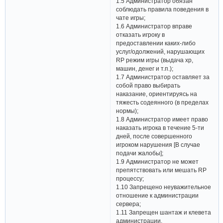
1.5 Администратор обязан
соблюдать правила поведения в
чате игры;
1.6 Администратор вправе
отказать игроку в
предоставлении каких-либо
услуг/одолжений, нарушающих
RP режим игры (выдача xp,
машин, денег и т.п.);
1.7 Администратор оставляет за
собой право выбирать
наказание, ориентируясь на
тяжесть содеянного (в пределах
нормы);
1.8 Администратор имеет право
наказать игрока в течение 5-ти
дней, после совершенного
игроком нарушения [В случае
подачи жалобы];
1.9 Администратор не может
препятствовать или мешать RP
процессу;
1.10 Запрещено неуважительное
отношение к администрации
сервера;
1.11 Запрещен шантаж и клевета
администрации.