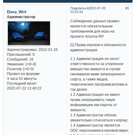
Поделиться
2022-07-20
1
Dima_Wirt
21:01:54
Администратор
Соблюдение данных правил
является обязательным
требованием для игры на
проекте Arizona RP.
[1] Права игроков и обязанности
Зарегистрирован
: 2022-01-25
администрации.
Приглашений:
0
1.1 Администрация не несет
Сообщений:
16
ответственности за утерянное
Уважение:
[+0/-0]
имущество аккаунта в случае
Позитив:
[+0/-0]
Провел на форуме:
скачивания вами запрещенного
3 часа 52 минуты
софта, а также модов,
Последний визит:
тематических программ,взлома и
2022-07-22 13:40:22
так далее.
1.2 Администрация не имеет
права запрашивать такую
информацию как пароль от
аккаунта;
1.3 Администратор обязан
уважительно относиться к игроку;
1.4 Администратор является
ООС персонажем в игровом мире;