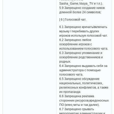
Sasha_Game,Vasya_TV и т.п.).
5.9 Запрещено создание ников
длинной более 24 символов;
[ 6 ] Голосовой чат.
6.1 Запрещено кричать/включать
музыку / перебивать других
игроков используя голосовой чат.
6.2 Запрещено любое
оскорбление игроков с
использованием голосового чата.
6.3 Запрещено упоминание и
оскорбление родственников и
родных.
6.4 Запрещено выдавать себя за
администратора с помощью
голосового чата.
6.5 Запрещено обсуждение
национальных, политических,
религиозных конфликтов, а также
их пропаганда
6.6 Запрещена реклама
сторонних ресурсов,вредоносных
ПО (клео,читы и так далее).
6.7 Запрещено срывать
мероприятие администрации и