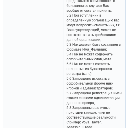
представится возможности, в
большинстве случаев Вас
вообще откажутся принять;
5.2 При вступлении в
определенную организацию вас
могут попросить сменить ник, т.к.
Ваш существующий, может не
соответствовать требованиям
данной организации;
5.3 Ник должен быть составлен в
формате Имя_Фамилия;
5.4 Ник не может содержать
оскорбительных слов, мата;
5.5 Ник не может состоять
полностью из букв верхнего
регистра (капс);
5.6 Запрещено искажать в
оскорбительной форме ники
игроков и администраторов;
5.7 Запрещена регистрация имен
схожих с никами администрации
данного сервера;
5.8 Запрещены различные
приставки к никам, ники не
соответствующие реальности
(пример: Vova_Tawer,
Assassin_Creed,